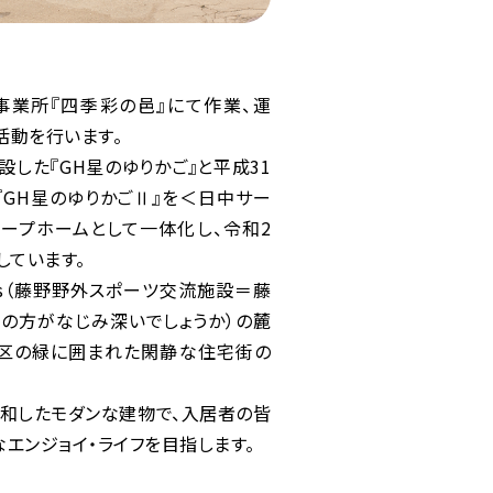
事業所『四季彩の邑』にて作業、運
活動を行います。
設した『GH星のゆりかご』と平成31
『GH星のゆりかごⅡ』を＜日中サー
ープホームとして一体化し、令和2
しています。
’s（藤野野外スポーツ交流施設＝藤
の方がなじみ深いでしょうか）の麓
地区の緑に囲まれた閑静な住宅街の
和したモダンな建物で、入居者の皆
なエンジョイ・ライフを目指します。