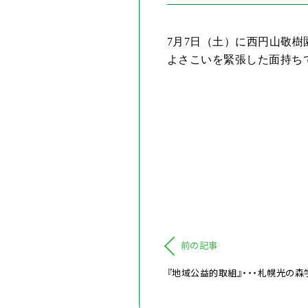
7
月
7
日（土）に西円山敬樹
よさこいを緊張した面持ち
前の記事
『地域公益的取組』・・・札幌光の森