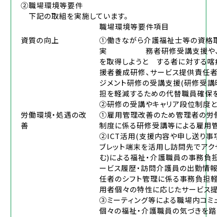
②職場環境等要件
下記の取組を実施しています。
職場環境等要件項目
資質の向上
①働きながら介護福祉士等の資格
実 務者研修受講支援や、よ
を取得しようと する者に対する
援者養成研修、サービス提供責任者
ジメント研修の受講支援(研修受講
担を軽減するための代替職員確保を
②研修の受講やキャリア段位制度
労働環境・処遇の改
①雇用管理改善のため管理者の労
善
制度に係る研修受講等による雇用
②ICT活用(支援内容や申し送り
ブレット端末を活用し訪問先でアク
む)による福祉・介護職員の事務負
ービス履歴・訪問介護員の出勤情
任者のシフト管理に係る事務負担
用者個々の特性に応じたサービス提
③ミーティング等による職場内コミ
個々の福祉・介護職員の気づきを