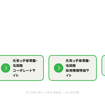
元気っ子保育園・
元気っ子保育園・
屯田南
屯田南
コーポレートサ
採用情報特設サ
イト
イト
©
札幌の障がい者支援施設｜光の森学園