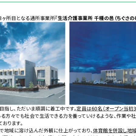
3ヶ所目となる通所事業所
『生活介護事業所 千種の邑（ちぐさのむ
目指し、ただいま順調に着工中です。
定員は60名（オープン当初
ある方々でも社会で生活できる力を養っていけるような、作業や
ております。
で地域に溶け込んだ外観に仕上がっており、
体育館を併設し地域