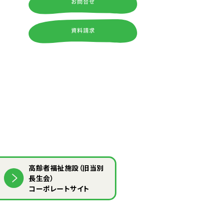
⾼齢者福祉施設（旧当別
⻑⽣会）
コーポレートサイト