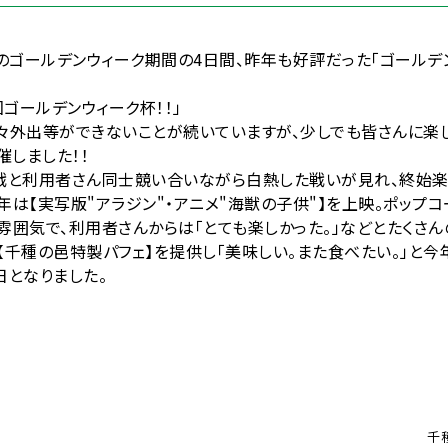
5迄のゴールデンウィーク期間の4日間、昨年も好評だった「ゴール
回ゴールデンウィーク杯！！」
外出等ができないことが続いていますが、少しでも皆さんに楽し
催しました！！
と利用者さん同士競い合いながら白熱した戦いが見れ、終始楽
年は【実写版"アラジン"・アニメ"海獣の子供"】を上映。ポップ
雰囲気で、利用者さんからは「とても楽しかった。」などとたくさん
千種の邑特製パフェ】を提供し「美味しい。また食べたい。」と今
日となりました。
千