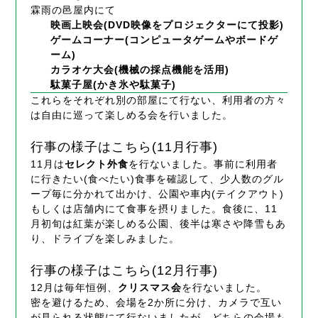
霖雨の邑屋内にて
映画上映会(DVD映像をプロジェクターにて投影)
ゲームコーナー(コンピュータゲームやボードゲ
ーム)
カラオケ大会(機械の採点機能を活用)
駄菓子屋(かき氷や駄菓子)
これらをそれぞれ別の部屋にて行ない、利用者の方々
は自由に巡って楽しめる会を行いました。
行事の様子はこちら(11月行事)
11月は
セレクト外食
を行ないました。事前に利用者
に行きたい(食べたい)食事を確認して
、少人数のグル
ープ毎に分かれて出かけ、公園や車内(テイクアウト)
もしくは店舗内にて食事を摂りました。食後に、11
月初旬は紅葉が楽しめる公園、後半は寒さや降雪もあ
り、ドライブを楽しみました。
行事の様子はこちら(12月行事)
12月は毎年恒例、
クリスマス会
を行ないました。
密を避けるため、会場を2か所に分け、カメラで互い
が見られる状態にて行ないましたが、どちらの会場も