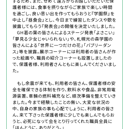
するため、また、せめて遠方からお越しいただいた保
護者様には、食事を摂りながらご家族で楽しい時間
を過ごし、良い思い出を作ってもらおうと『学園祭』を
中止し『昼食会』とし、今日まで練習したダンスや歌を
披露してもらう『発表会』の開催を決定いたしました。
GH葛の葉の皆さんによるステージ発表「よさこい」
「夢見る少女じゃいられない」や、札幌光の森学園の
皆さんによる「世界に一つだけの花」「バブリーダン
ス」等を披露。展示コーナーには利用者の皆さんが作
った絵画や、職員の紹介コーナーも設置しましたの
で、保護者様、利用者さんともに楽しんでくださいまし
た。
もし余震が来ても、利用者の皆さん、保護者様の安
全を確保できる体制を作り、飲料水や食品、非常用電
源装置、車輛の燃料補充など、順次準備を整えていき
ました。今まで経験したことの無い、大変な状況の
中、自身の家族の事も心配でしょうに、利用者の皆さ
ん、来て下さった保護者様に少しでも楽しんでもらお
うと、必死になって会をとり行ってくれた職員全員に
「ほんとうに、ありがとう。」