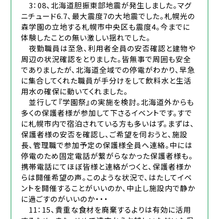
3：08、北海道胆振東部地震が発生しました。マグ
ニチュード6.7、最大震度7の大地震でした。札幌光の
森学園の立地する札幌市中央区も震度4。今までに
体験したことの無い激しい揺れでした。
夜勤職員は至急、利用者全員の安否確認と建物や
周辺の状況確認をとりました。皆無事で周囲も安全
でありましたが、北海道全域での停電がわかり、早急
に集合してくれた職員が手分けをして飲料水と生活
用水の確保に動いてくれました。
並行して『学園祭』の実施を検討。北海道外からも
多くの保護者様が参加して下さるイベントです。すで
に札幌市内で宿泊されている方も多いはず。まずは、
保護者様の安否を確認し、ご希望を伺おうと、施設
長、管理職で参加予定の保護様全員へ連絡。中には
停電のため固定電話が繋がらなかった保護者様も。
携帯電話にてほぼ皆様と連絡がつくと、保護者様か
らは開催希望の声。このような状況で、はたしてイベ
ントを開催することがいいのか、中止し施設内で静か
に過ごすのがいいのか・・・
11：15、貴重な食材を廃棄するよりは有効に活用