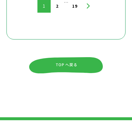
…
1
2
19
投
稿
の
ペ
ー
ジ
送
り